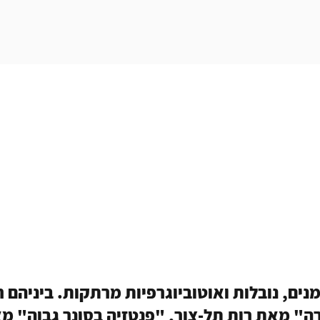
נים, נובלות ואוטוביוגרפיות מרתקות. ביניהם 
ה" מאת רות תל-צור, "פנטזיה בסונר גבוה" מ