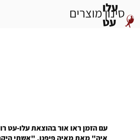
עלו
סינון מוצרים
עט
עם הזמן ראו אור בהוצאת עלו-עט רומ
איה" מאת מאיה פיפנו, "אשתי היקר