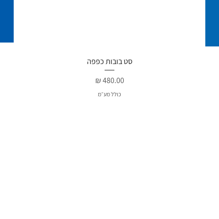
תצוגה מהירה
סט בובות כפפה
מחיר
כולל מע״מ
חד