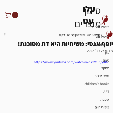
עלו
סינון
עט
מוצרים
All Posts
עלו עט
3 באוג׳ 2021
זמן קריאה 1 דקות
All Posts
יוסף אגסי: משיחיות היא דת מסוכנת!
Feminism
עודכן:
26 בינו׳ 2022
עיון
נשים
https://www.youtube.com/watch?v=p7xO1R_yr0M
מחקר
ספרי ילדים
children's books
ART
אומנות
כישורי חיים